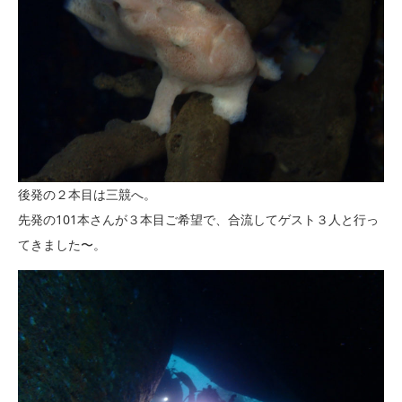
後発の２本目は三競へ。
先発の101本さんが３本目ご希望で、合流してゲスト３人と行っ
てきました〜。