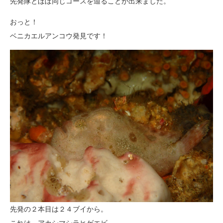
先発隊とほぼ同じコースを辿ることが出来ました。
おっと！
ベニカエルアンコウ発見です！
先発の２本目は２４ブイから。
これは、アカシマシラヒゲエビ。