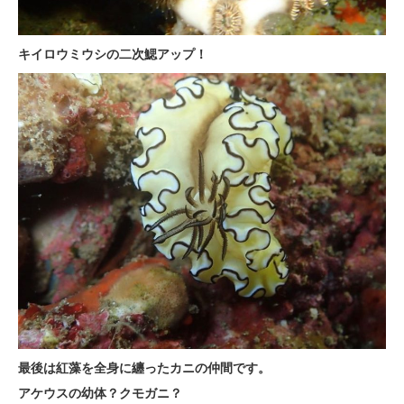
キイロウミウシの二次鰓アップ！
最後は紅藻を全身に纏ったカニの仲間です。
アケウスの幼体？クモガニ？