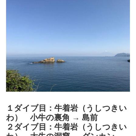
１ダイブ目：牛着岩（うしつきい
わ） 小牛の裏角 → 島前
２ダイブ目：牛着岩（うしつきい
わ） 大牛の洞窟 → グンカン