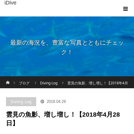
iDive
最新の海況を、豊富な写真とともにチェッ
ク！
ホーム
ブログ
Diving Log
雲見の魚影、増し増し！【2018年4月
28日】
Diving Log
2018.04.28
雲見の魚影、増し増し！【2018年4月28
日】