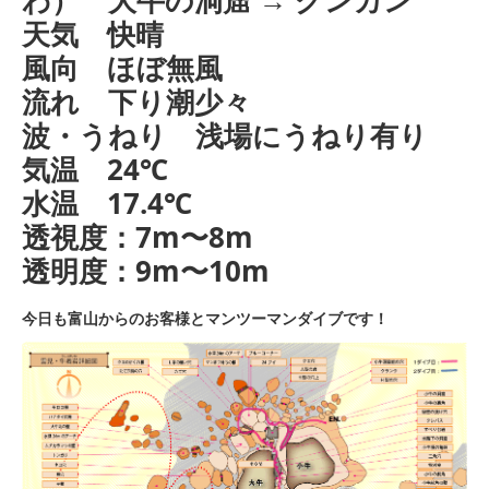
天気 快晴
風向 ほぼ無風
流れ 下り潮少々
波・うねり 浅場にうねり有り
気温 24℃
水温 17.4℃
透視度：7m〜8m
透明度：9m〜10m
今日も富山からのお客様とマンツーマンダイブです！