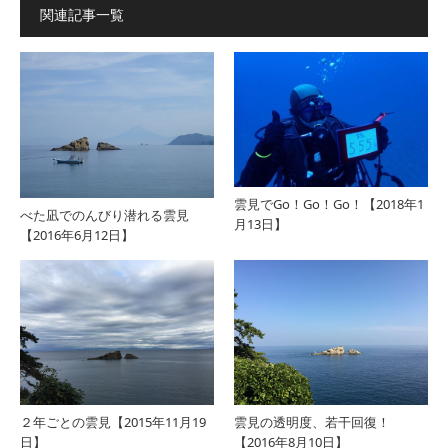
関連記事一覧
雲見でGo！Go！Go！【2018年1
べた凪でのんびり潜れる雲見
月13日】
【2016年6月12日】
２年ごとの雲見【2015年11月19
雲見の透明度、若干回復！
日】
【2016年8月10日】