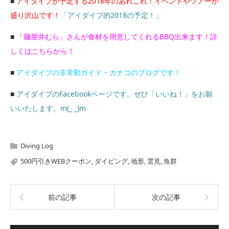
■
アイダイブが予定する2018年のあれこれ！イベントやツアーが
盛り沢山です！
「アイダイブ的2018の予定！」
■
「麺屋井むら」さんが食材を用意してくれるBBQ出来ます！詳
しくはこちらから！
■
アイダイブの非常勤ガイド・カナコのブログです！
■
アイダイブのFacebookページです。ぜひ「いいね！」をお願
いいたします。m(_ _)m
Diving Log
500円引きWEBクーポン
,
ダイビング
,
地形
,
雲見
,
魚群
前の記事
次の記事