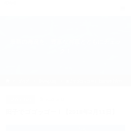
iDive
最新の海況を、豊富な写真とともにチェッ
ク！
ホーム
ブログ
Diving Log
田子でゴゴッゴー！【2018年2月11
日】
Diving Log
2018.02.11
田子でゴゴッゴー！【2018年2月11日】