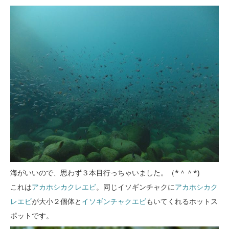
海がいいので、思わず３本目行っちゃいました。（*＾＾*)
これは
アカホシカクレエビ
。同じイソギンチャクに
アカホシカク
レエビ
が大小２個体と
イソギンチャクエビ
もいてくれるホットス
ポットです。