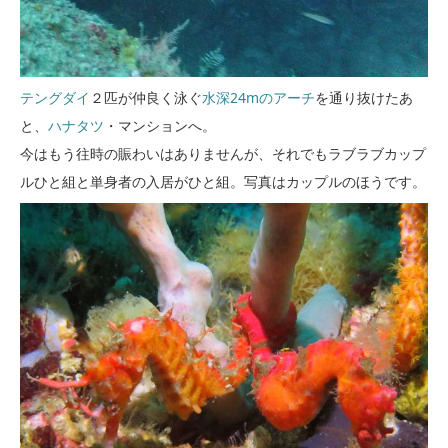
テングダイ
２匹が仲良く泳ぐ
水深24mのアーチ
を通り抜けたあ
と、
ハナタツ
・マンションへ。
今はもう往時の賑わいはありませんが、それでもラブラブカップ
ルひと組と単身者の入居がひと組。写真はカップルのほうです。