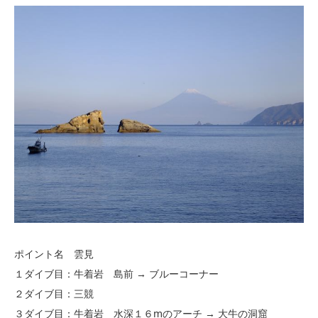
ポイント名 雲見
１ダイブ目：牛着岩 島前 → ブルーコーナー
２ダイブ目：三競
３ダイブ目：牛着岩 水深１６mのアーチ → 大牛の洞窟