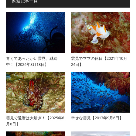
関連記事一覧
青くてあったかい雲見、継続
雲見でママの休日【2021年10月
中！【2024年8月13日】
24日】
雲見で還暦は大騒ぎ！【2025年6
幸せな雲見【2017年9月6日】
月8日】