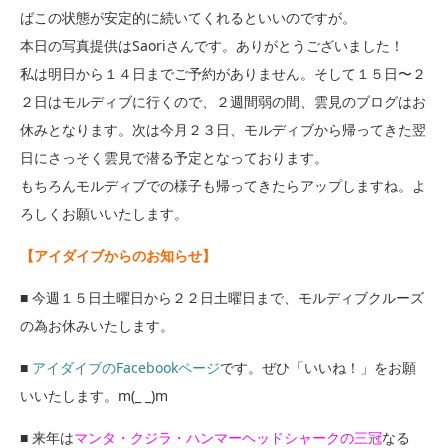
ばこの状態が安定的に続いてくれるといいのですが。
本日の写真提供はSaoriさんです。ありがとうございました！
私は明日から１４日までご予約がありません。そして１５日〜２
２日はモルディブに行くので、２週間弱の間、雲見のブログはお
休みとなります。次は今月２３日、モルディブから帰ってきた翌
日にさっそく雲見で潜る予定となっております。
もちろんモルディブでの様子も帰ってきたらアップしますね。よ
ろしくお願いいたします。
【アイダイブからのお知らせ】
■ 今週１５日土曜日から２２日土曜日まで、モルディブクルーズ
の為お休みいたします。
■
アイダイブのFacebookページ
です。ぜひ「いいね！」をお願
いいたします。m(_ _)m
■ 来年は
マンタ・クジラ・ハンマーヘッドシャークの三冠
なる