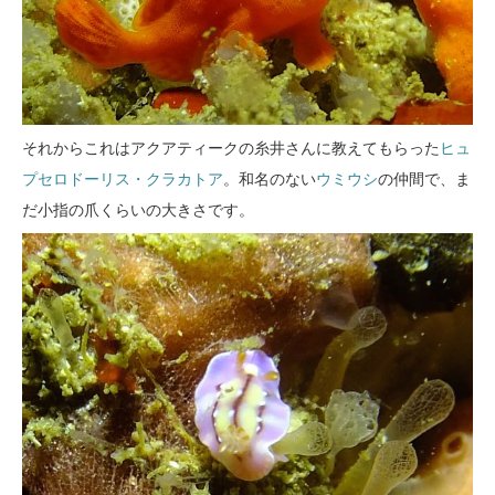
それからこれはアクアティークの糸井さんに教えてもらった
ヒュ
プセロドーリス・クラカトア
。和名のない
ウミウシ
の仲間で、ま
だ小指の爪くらいの大きさです。