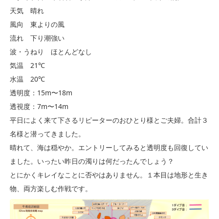
天気 晴れ
風向 東よりの風
流れ 下り潮強い
波・うねり ほとんどなし
気温 21℃
水温 20℃
透明度：15m〜18m
透視度：7m〜14m
平日によく来て下さるリピーターのおひとり様とご夫婦。合計３
名様と潜ってきました。
晴れて、海は穏やか。エントリーしてみると透明度も回復してい
ました。いったい昨日の濁りは何だったんでしょう？
とにかくキレイなことに否やはありません。１本目は地形と生き
物、両方楽しむ作戦です。