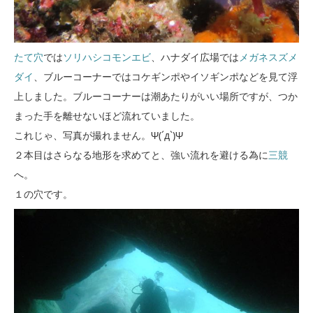
たて穴
では
ソリハシコモンエビ
、ハナダイ広場では
メガネスズメ
ダイ
、ブルーコーナーではコケギンポやイソギンポなどを見て浮
上しました。ブルーコーナーは潮あたりがいい場所ですが、つか
まった手を離せないほど流れていました。
これじゃ、写真が撮れません。Ψ(´д`)Ψ
２本目はさらなる地形を求めてと、強い流れを避ける為に
三競
へ。
１の穴です。