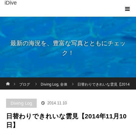
iDive
最新の海況を、豊富な写真とともにチェッ
ク！
ホーム
ブログ
Diving Log
,
全体
日替わりできれいな雲見【2014
年11月10日】
Diving Log
2014.11.10
日替わりできれいな雲見【2014年11月10
日】