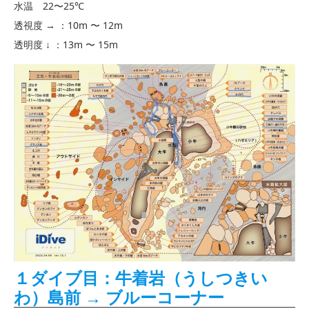
水温 22〜25℃
透視度 → ：10m 〜 12m
透明度 ↓ ：13m 〜 15m
１ダイブ目：牛着岩（うしつきい
わ）島前 → ブルーコーナー