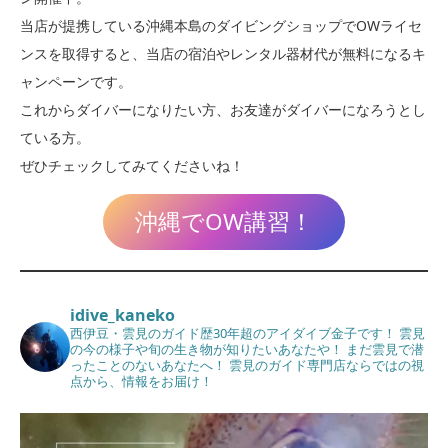
当店が提携している沖縄本島のダイビングショップでOWライセ
ンスを取得すると、当店の宿泊やレンタル器材代が無料になるキ
ャンペーンです。
これからダイバーになりたい方、お友達がダイバーになろうとし
ている方。
ぜひチェックしてみてくださいね！
沖縄でOW講習！
idive_kaneko
西伊豆・雲見のガイド歴30年超のアイダイブ金子です！
雲見
の今の様子や旬の生き物が知りたいあなたや！
まだ雲見で潜
ったことのないあなたへ！
雲見のガイド専門店ならではの視
点から、情報をお届け！