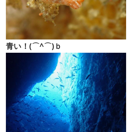
青い！(⌒^⌒)ｂ