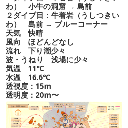
わ） 小牛の洞窟 → 島前
２ダイブ目：牛着岩（うしつきい
わ） 島前 → ブルーコーナー
天気 快晴
風向 ほどんどなし
流れ 下り潮少々
波・うねり 浅場に少々
気温 11℃
水温 16.6℃
透視度：15m
透明度：20m〜