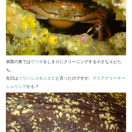
洞窟の奥では
ウツボ
をしきりにクリーニングする小さなエビた
ち。
先日は
ソリハシコモンエビ
と言ったのですが、
クリアクリーナー
シュリンプ
かも？