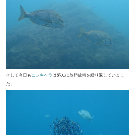
そして今日も
ニシキベラ
は盛んに放卵放精を繰り返していまし
た。