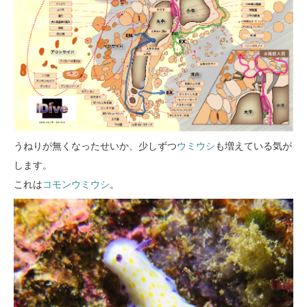
うねりが無くなったせいか、少しずつ
ウミウシ
も増えている気が
します。
これは
コモンウミウシ
。