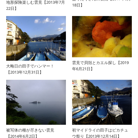
地形探険楽しむ雲見【2013年7月
18日】
22日】
雲見で貝殻とカエル探し【2019
大晦日の田子でハンマー！
年6月21日】
【2013年12月31日】
被写体の種が尽きない雲見
初マイドライの田子はピカチュ
【2014年6月2日】
ウ祭り【2013年12月14日】