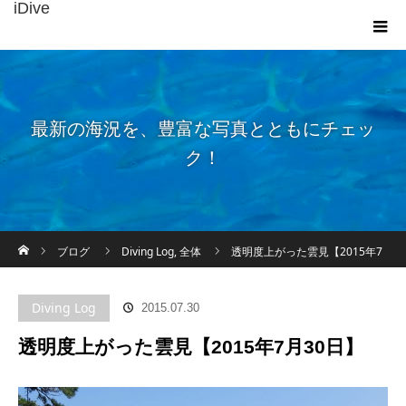
iDive
最新の海況を、豊富な写真とともにチェッ
ク！
ホーム
ブログ
Diving Log
,
全体
透明度上がった雲見【2015年7
月30日】
Diving Log
2015.07.30
透明度上がった雲見【2015年7月30日】