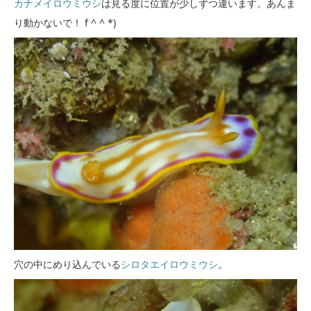
カナメイロウミウシ
は見る度に位置が少しずつ違います。あんま
り動かないで！ f ^ ^ *)
穴の中にめり込んでいる
シロタエイロウミウシ
。