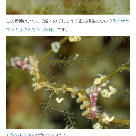
この産卵はいつまで続くのでしょう？正式和名のない
ワライボヤ
マツカサウミウシ（仮称）
です。
Ｈ型のトンネル
は魚でいっぱい。