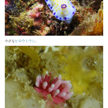
小さな
ヒロウミウシ
。