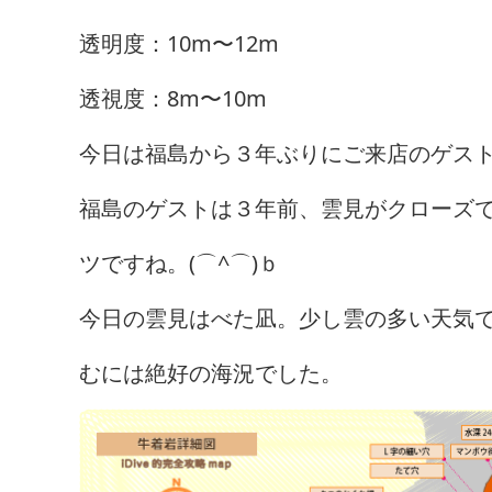
透明度：10m〜12m
透視度：8m〜10m
今日は福島から３年ぶりにご来店のゲス
福島のゲストは３年前、雲見がクローズ
ツですね。(⌒^⌒)ｂ
今日の雲見はべた凪。少し雲の多い天気
むには絶好の海況でした。