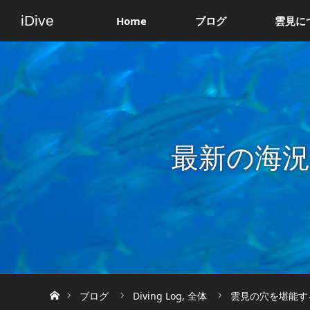
iDive
Home
ブログ
雲見に
最新の海
ホーム
ブログ
Diving Log
,
全体
雲見の穴を堪能する