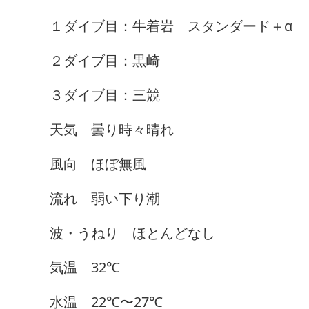
１ダイブ目：牛着岩 スタンダード＋α
２ダイブ目：黒崎
３ダイブ目：三競
天気 曇り時々晴れ
風向 ほぼ無風
流れ 弱い下り潮
波・うねり ほとんどなし
気温 32℃
水温 22℃〜27℃