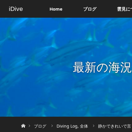
iDive
Home
ブログ
雲見に
最新の海
ホーム
ブログ
Diving Log
,
全体
静かできれいで言う