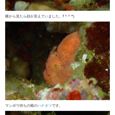
横から見たら顔が見えていました。f ^ ^ *)
マンボウ待ちの根の
ハナタツ
です。