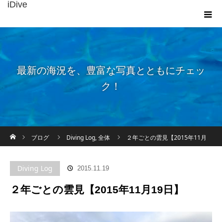
iDive
最新の海況を、豊富な写真とともにチェッ
ク！
ホーム
ブログ
Diving Log
,
全体
２年ごとの雲見【2015年11月
19日】
Diving Log
2015.11.19
２年ごとの雲見【2015年11月19日】