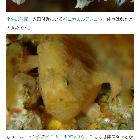
小牛の洞窟
・入口付近にいる
ベニカエルアンコウ
。体長は6cmと
大きめです。
もう１匹、ピンクの
ベニカエルアンコウ
。こちらは体長3cmとか