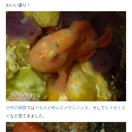
わいい盛り！
小牛の洞窟
では
イセエビ
や
ムスメウシノシタ
、そして
ヒメセミエ
ビ
など見てきました。