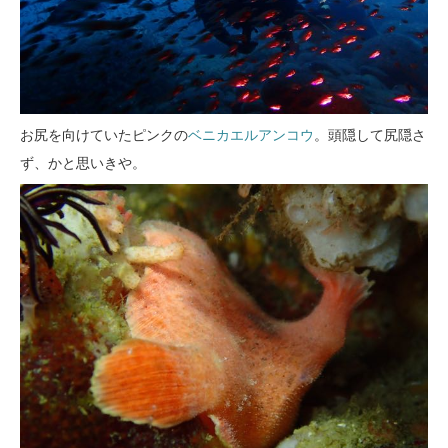
お尻を向けていたピンクの
ベニカエルアンコウ
。頭隠して尻隠さ
ず、かと思いきや。