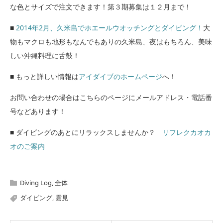
な色とサイズで注文できます！第３期募集は１２月まで！
■
2014年2月、久米島でホエールウオッチングとダイビング！
大
物もマクロも地形もなんでもありの久米島、夜はもちろん、美味
しい沖縄料理に舌鼓！
■ もっと詳しい情報は
アイダイブのホームページ
へ！
お問い合わせの場合はこちらのページにメールアドレス・電話番
号などあります！
■ ダイビングのあとにリラックスしませんか？
リフレクカオカ
オのご案内
Diving Log
,
全体
ダイビング
,
雲見