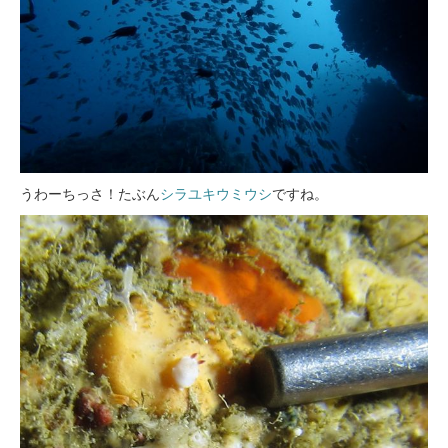
うわーちっさ！たぶん
シラユキウミウシ
ですね。