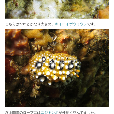
こちらは5cmとかなり大きめ。
キイロイボウミウシ
です。
浮上間際のロープには
ニジギンポ
が仲良く並んでました。