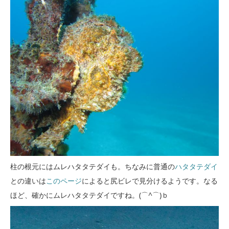
柱の根元にはムレハタタテダイも。ちなみに普通の
ハタタテダイ
との違いは
このページ
によると尻ビレで見分けるようです。なる
ほど、確かにムレハタタテダイですね。(⌒^⌒)ｂ