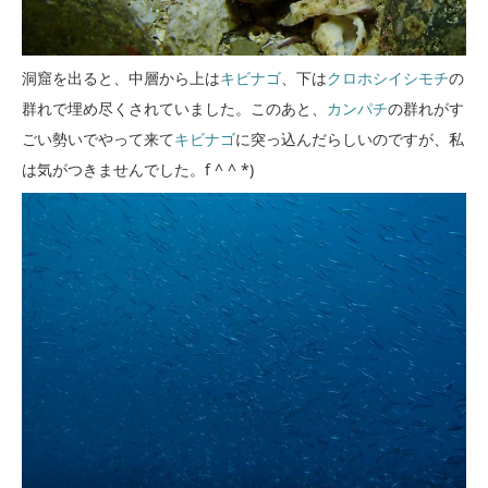
洞窟を出ると、中層から上は
キビナゴ
、下は
クロホシイシモチ
の
群れで埋め尽くされていました。このあと、
カンパチ
の群れがす
ごい勢いでやって来て
キビナゴ
に突っ込んだらしいのですが、私
は気がつきませんでした。f ^ ^ *)