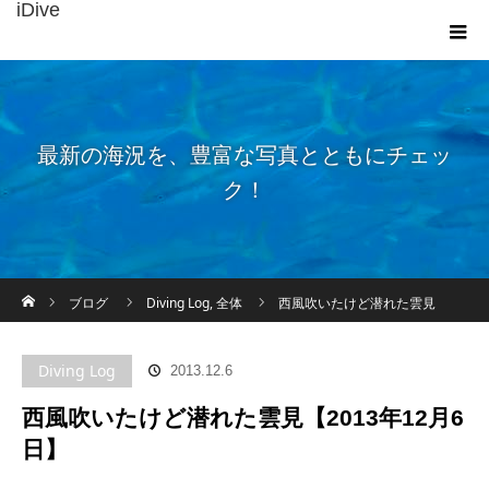
iDive
最新の海況を、豊富な写真とともにチェッ
ク！
ホーム
ブログ
Diving Log
,
全体
西風吹いたけど潜れた雲見
【2013年12月6日】
Diving Log
2013.12.6
西風吹いたけど潜れた雲見【2013年12月6
日】