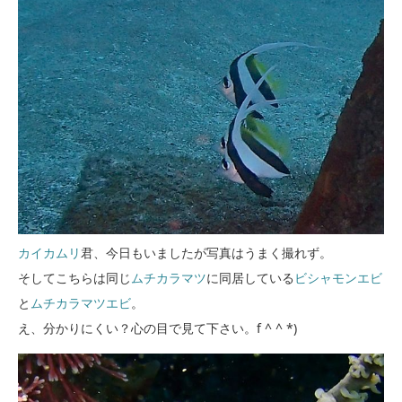
カイカムリ
君、今日もいましたが写真はうまく撮れず。
そしてこちらは同じ
ムチカラマツ
に同居している
ビシャモンエビ
と
ムチカラマツエビ
。
え、分かりにくい？心の目で見て下さい。f ^ ^ *)