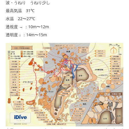
波・うねり うねり少し
最高気温 31℃
水温 22〜27℃
透視度 → ：10m〜12m
透明度 ↓ ：14m〜15m