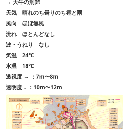
→ 大牛の洞窟
天気 晴れのち曇りのち雹と雨
風向 ほぼ無風
流れ ほとんどなし
波・うねり なし
気温 24℃
水温 18℃
透視度 → ：7m〜8m
透明度 ↓ ：10m〜12m