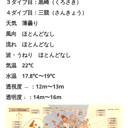
３ダイブ目：黒崎（くろさき）
４ダイブ目：三競（さんきょう）
天気 薄曇り
風向 ほとんどなし
流れ ほとんどなし
波・うねり ほとんどなし
気温 22℃
水温 17.8℃〜19℃
透視度 → ：12m〜13m
透明度 ↓ ：14m〜16m