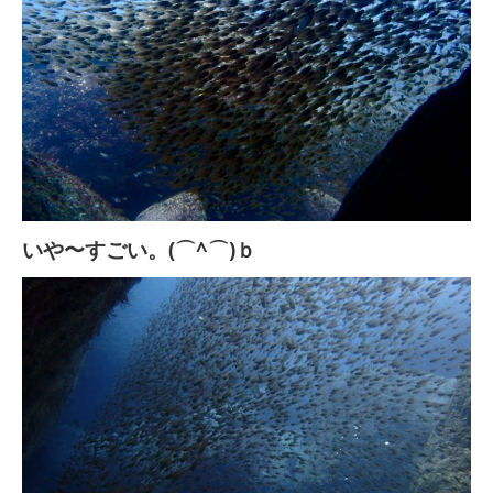
いや〜すごい。(⌒^⌒)ｂ