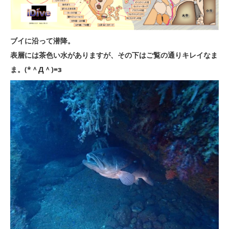
ブイに沿って潜降。
表層には茶色い水がありますが、その下はご覧の通りキレイなま
ま。(*＾Д＾)=з