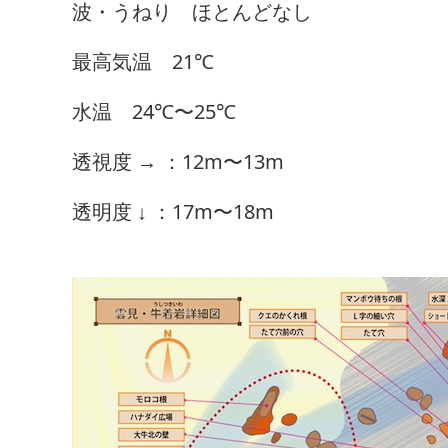
波・うねり ほとんどなし
最高気温 21℃
水温 24℃〜25℃
透視度 → ：12m〜13m
透明度 ↓ ：17m〜18m