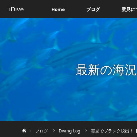
iDive
Home
ブログ
雲見に
最新の海
ホーム
ブログ
Diving Log
雲見でブランク脱出！【2