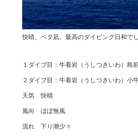
快晴、ベタ凪。最高のダイビング日和でし
１ダイブ目：牛着岩（うしつきいわ）島前
２ダイブ目：牛着岩（うしつきいわ）小牛
天気 快晴
風向 ほぼ無風
流れ 下り潮少々