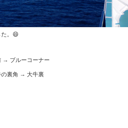
た。😄
 → ブルーコーナー
の裏角 → 大牛裏