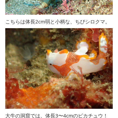
こちらは体長2cm弱と小柄な、ちびシロクマ。
大牛の洞窟では、体長3〜4cmのピカチュウ！