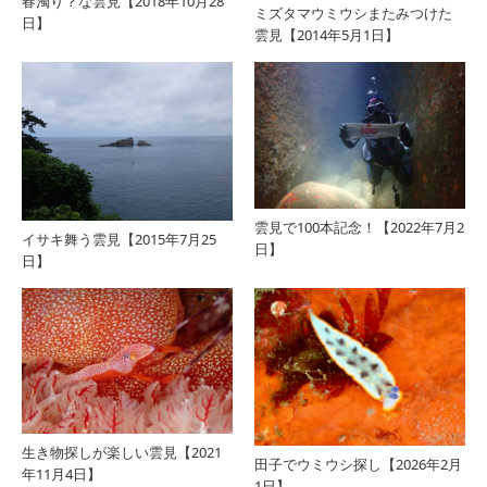
春濁り？な雲見【2018年10月28
ミズタマウミウシまたみつけた
日】
雲見【2014年5月1日】
雲見で100本記念！【2022年7月2
イサキ舞う雲見【2015年7月25
日】
日】
生き物探しが楽しい雲見【2021
田子でウミウシ探し【2026年2月
年11月4日】
1日】