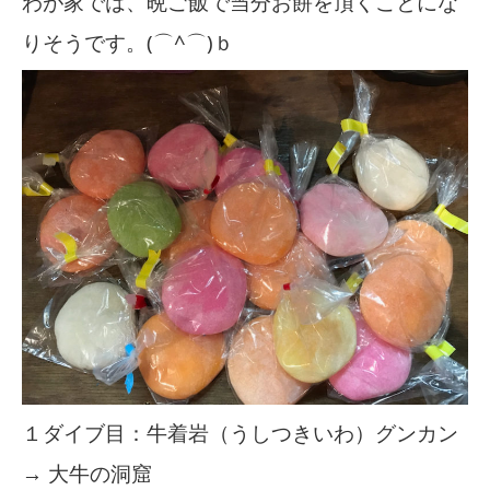
わが家では、晩ご飯で当分お餅を頂くことにな
りそうです。(⌒^⌒)ｂ
１ダイブ目：牛着岩（うしつきいわ）グンカン
→ 大牛の洞窟