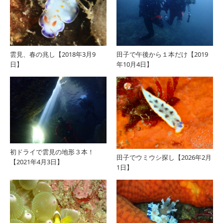
雲見、春の兆し【2018年3月9
田子で午後から１本だけ【2019
日】
年10月4日】
初ドライで雲見の地形３本！
田子でウミウシ探し【2026年2月
【2021年4月3日】
1日】