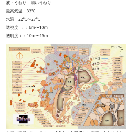
波・うねり 弱いうねり
最高気温 33℃
水温 22℃〜27℃
透視度 → ：6m〜10m
透明度 ↓ ：10m〜15m