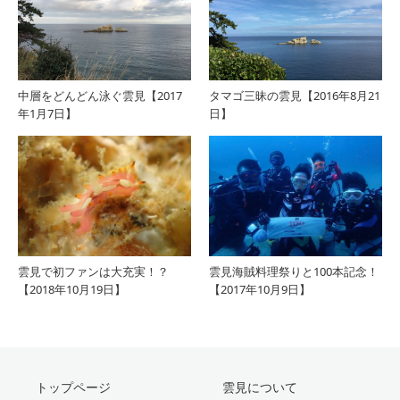
中層をどんどん泳ぐ雲見【2017
タマゴ三昧の雲見【2016年8月21
年1月7日】
日】
雲見で初ファンは大充実！？
雲見海賊料理祭りと100本記念！
【2018年10月19日】
【2017年10月9日】
トップページ
雲見について