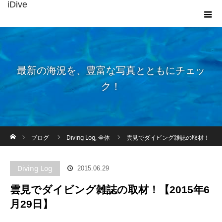
iDive
最新の海況を、豊富な写真とともにチェッ
ク！
ホーム
ブログ
Diving Log
,
全体
雲見でダイビング雑誌の取材！
【2015年6月29日】
Diving Log
2015.06.29
雲見でダイビング雑誌の取材！【2015年6
月29日】