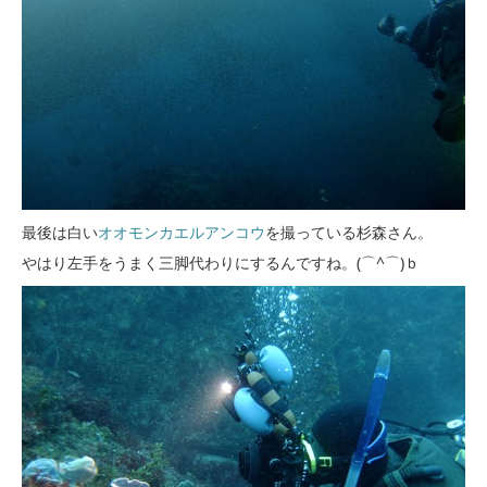
最後は白い
オオモンカエルアンコウ
を撮っている杉森さん。
やはり左手をうまく三脚代わりにするんですね。(⌒^⌒)ｂ