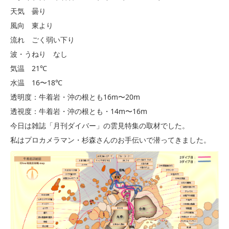
天気 曇り
風向 東より
流れ ごく弱い下り
波・うねり なし
気温 21℃
水温 16〜18℃
透明度：牛着岩・沖の根とも16m〜20m
透視度：牛着岩・沖の根とも・14m〜16m
今日は雑誌「月刊ダイバー」の雲見特集の取材でした。
私はプロカメラマン・杉森さんのお手伝いで潜ってきました。