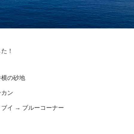
した！
牛横の砂地
ンカン
ブイ → ブルーコーナー