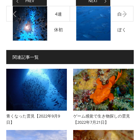
PREV
NEXT
4連
白っ
休初
ぽく
日の
なっ
関連記事一覧
雲見
た雲
【2021
見
年7
【2021
月22
年7
青くなった雲見【2022年9月9
ゲーム感覚で生き物探しの雲見
日】
【2022年7月21日】
日】
月24
日】