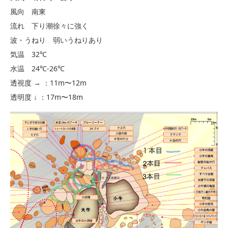
風向 南東
流れ 下り潮徐々に強く
波・うねり 弱いうねりあり
気温 32℃
水温 24℃-26℃
透視度 → ：11m〜12m
透明度 ↓ ：17m〜18m