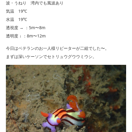
波・うねり 湾内でも風波あり
気温 19℃
水温 19℃
透視度 → ：5m〜8m
透明度 ↓ ：8m〜12m
今日はベテランのお一人様リピーターが二組でした〜。
まずは深いケーソンでセトリュウグウウミウシ。