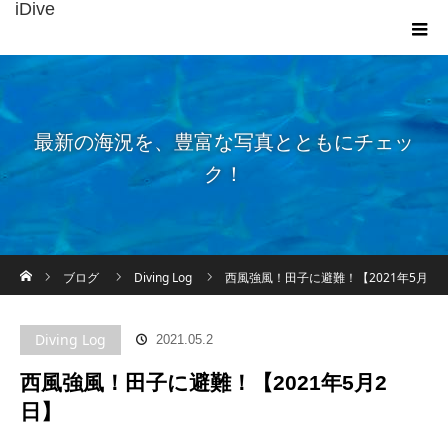
iDive
最新の海況を、豊富な写真とともにチェッ
ク！
ホーム
ブログ
Diving Log
西風強風！田子に避難！【2021年5月
2日】
Diving Log
2021.05.2
西風強風！田子に避難！【2021年5月2
日】