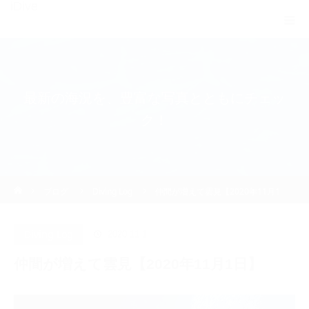
iDive
最新の海況を、豊富な写真とともにチェッ
ク！
ホーム
ブログ
Diving Log
仲間が増えて雲見【2020年11月1
日】
Diving Log
2020.11.1
仲間が増えて雲見【2020年11月1日】