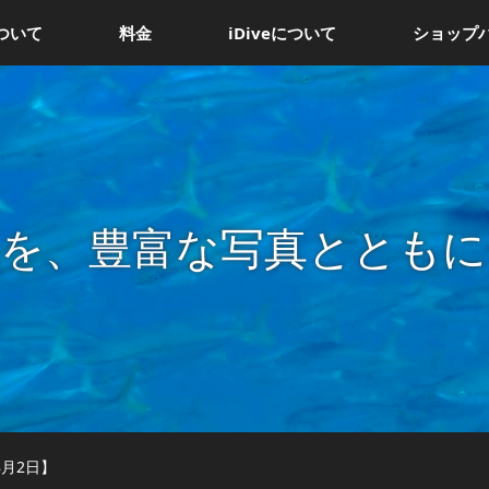
ついて
料金
iDiveについて
ショップ
況を、豊富な写真とともに
8月2日】