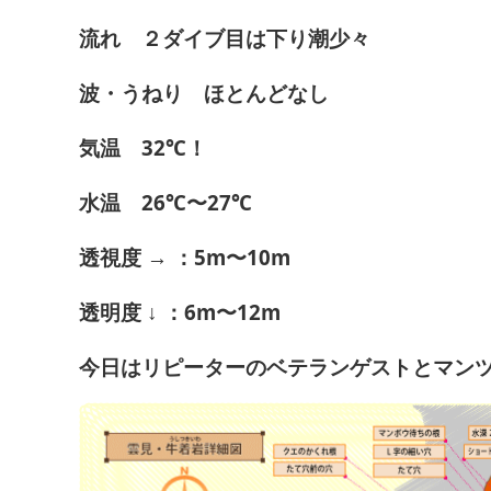
流れ ２ダイブ目は下り潮少々
波・うねり ほとんどなし
気温 32℃！
水温 26℃〜27℃
透視度 → ：5m〜10m
透明度 ↓ ：6m〜12m
今日はリピーターのベテランゲストとマン