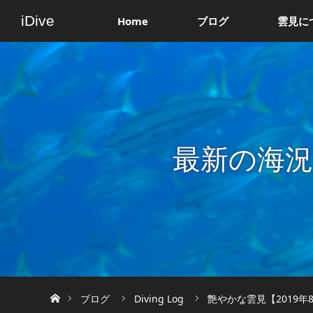
iDive
Home
ブログ
雲見に
最新の海
ホーム
ブログ
Diving Log
艶やかな雲見【2019年