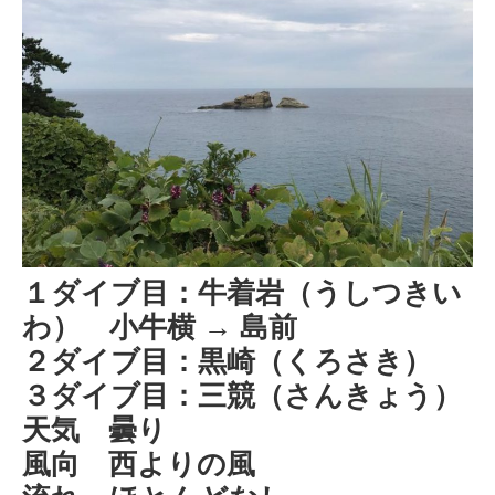
１ダイブ目：牛着岩（うしつきい
わ） 小牛横 → 島前
２ダイブ目：黒崎（くろさき）
３ダイブ目：三競（さんきょう）
天気 曇り
風向 西よりの風