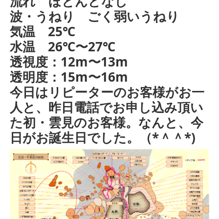
流れ ほとんどなし
波・うねり ごく弱いうねり
気温 25℃
水温 26℃〜27℃
透視度：12m〜13m
透明度：15m〜16m
今日はリピーターのお客様がお一
人と、昨日電話でお申し込み頂い
た初・雲見のお客様。なんと、今
日がお誕生日でした。（*＾＾*)