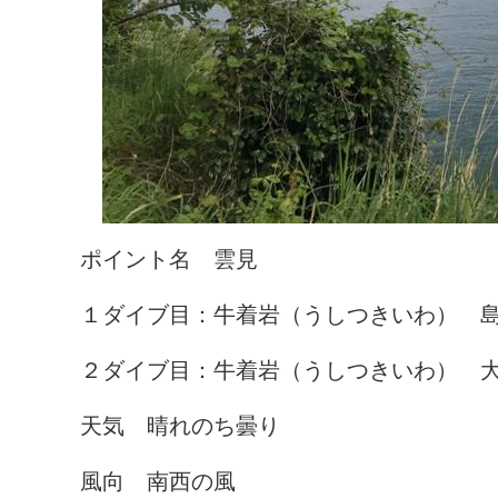
ポイント名 雲見
１ダイブ目：牛着岩（うしつきいわ） 島前
２ダイブ目：牛着岩（うしつきいわ） 大
天気 晴れのち曇り
風向 南西の風