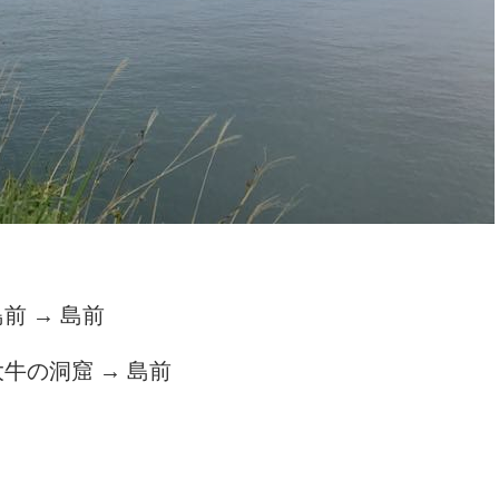
 → 島前
牛の洞窟 → 島前