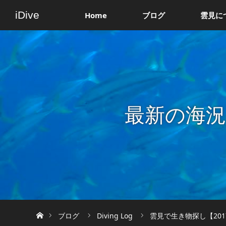
iDive
Home
ブログ
雲見に
最新の海
ホーム
ブログ
Diving Log
雲見で生き物探し【201