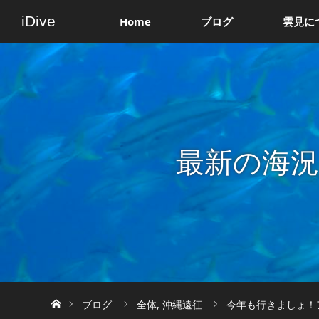
iDive
Home
ブログ
雲見に
最新の海
ホーム
ブログ
全体
,
沖縄遠征
今年も行きましょ！ア