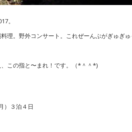
17。
縄料理。野外コンサート。これぜーんぶがぎゅぎゅ
、この指と〜まれ！です。（*＾＾*)
（月）３泊４日