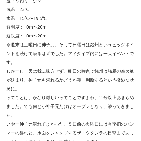
波・うねり 少々
気温 23℃
水温 15℃〜19.5℃
透明度：10m〜20m
透視度：10m〜20m
今週末は土曜日に神子元、そして日曜日は銭州というビッグポイ
ントを続けて潜るはずでした。アイダイブ的には一大イベントで
す。
しかーし！天は我に味方せず。昨日の時点で銭州は強風の為欠航
が決まり、神子元も潜れるかどうか朝、判断するという微妙な状
況に。
ってことは、かなり厳しいってことですよね。半分以上あきらめ
ました。でも何とか神子元だけはオープンとなり、潜ってきまし
た。
いやー神子元潜れてよかった。５日前の火曜日には今季初のハン
マーの群れと、水面をジャンプするザトウクジラの目撃まであっ