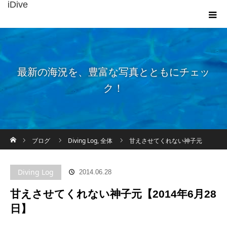
iDive
最新の海況を、豊富な写真とともにチェッ
ク！
ホーム
ブログ
Diving Log
,
全体
甘えさせてくれない神子元
【2014年6月28日】
Diving Log
2014.06.28
甘えさせてくれない神子元【2014年6月28
日】