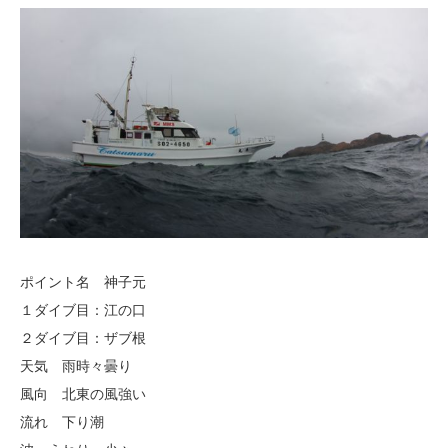
ポイント名 神子元
１ダイブ目：江の口
２ダイブ目：ザブ根
天気 雨時々曇り
風向 北東の風強い
流れ 下り潮