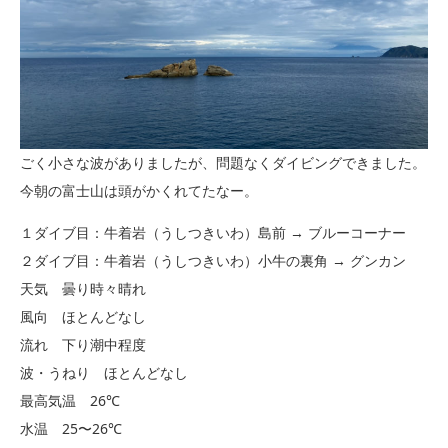
ごく小さな波がありましたが、問題なくダイビングできました。
今朝の富士山は頭がかくれてたなー。
１ダイブ目：牛着岩（うしつきいわ）島前 → ブルーコーナー
２ダイブ目：牛着岩（うしつきいわ）小牛の裏角 → グンカン
天気 曇り時々晴れ
風向 ほとんどなし
流れ 下り潮中程度
波・うねり ほとんどなし
最高気温 26℃
水温 25〜26℃