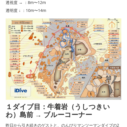
透視度 → ：8m〜12m
透明度 ↓ ：10m〜14m
１ダイブ目：牛着岩（うしつきい
わ）島前 → ブルーコーナー
昨日から引き続きのゲストと、のんびりマンツーマンダイブの2