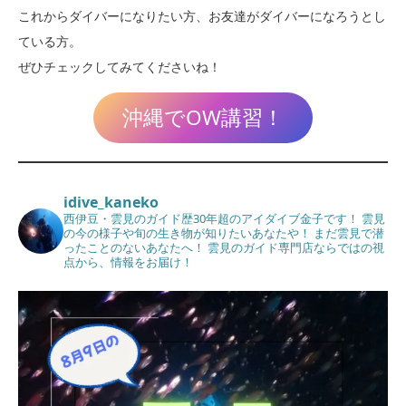
これからダイバーになりたい方、お友達がダイバーになろうとし
ている方。
ぜひチェックしてみてくださいね！
沖縄でOW講習！
idive_kaneko
西伊豆・雲見のガイド歴30年超のアイダイブ金子です！
雲見
の今の様子や旬の生き物が知りたいあなたや！
まだ雲見で潜
ったことのないあなたへ！
雲見のガイド専門店ならではの視
点から、情報をお届け！