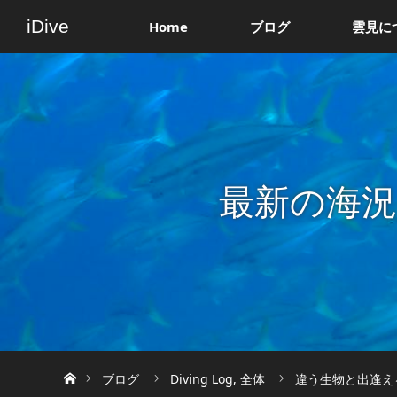
iDive
Home
ブログ
雲見に
最新の海
ホーム
ブログ
Diving Log
,
全体
違う生物と出逢える