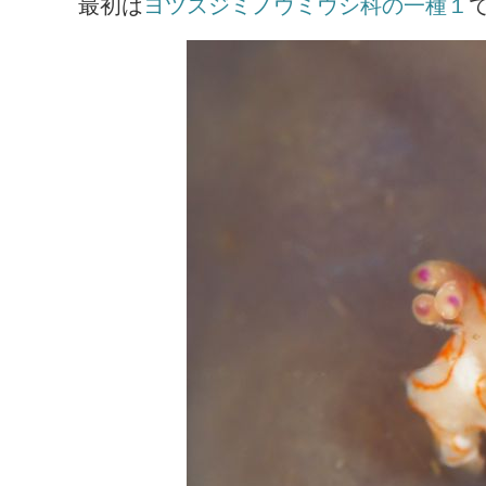
最初は
ヨツスジミノウミウシ科の一種１