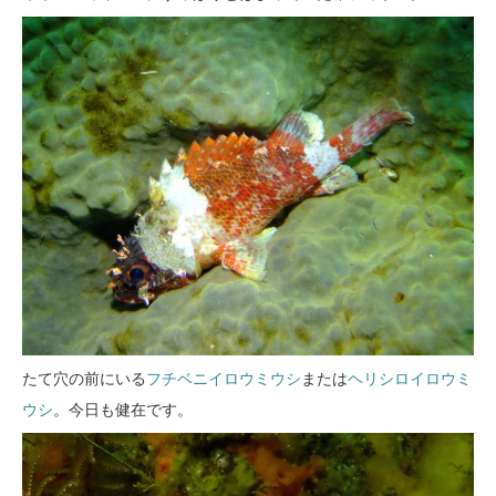
たて穴の前にいる
フチベニイロウミウシ
または
ヘリシロイロウミ
ウシ
。今日も健在です。