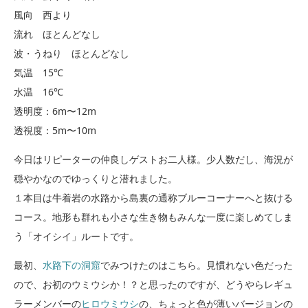
風向 西より
流れ ほとんどなし
波・うねり ほとんどなし
気温 15℃
水温 16℃
透明度：6m〜12m
透視度：5m〜10m
今日はリピーターの仲良しゲストお二人様。少人数だし、海況が
穏やかなのでゆっくりと潜れました。
１本目は牛着岩の水路から島裏の通称ブルーコーナーへと抜ける
コース。地形も群れも小さな生き物もみんな一度に楽しめてしま
う「オイシイ」ルートです。
最初、
水路下の洞窟
でみつけたのはこちら。見慣れない色だった
ので、お初のウミウシか！？と思ったのですが、どうやらレギュ
ラーメンバーの
ヒロウミウシ
の、ちょっと色が薄いバージョンの