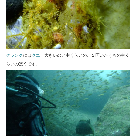
クランク
には
クエ
！大きいのと中くらいの、２匹いたうちの中く
らいのほうです。