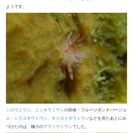
ようです。
シロウミウシ
、
ニシキウミウシ
の幼体・フルーツポンチバージョ
ン、
シラユキウミウシ
、
キイロイボウミウシ
などを見たあとにみ
つけたのは、極小の
アラリウミウシ
でした。