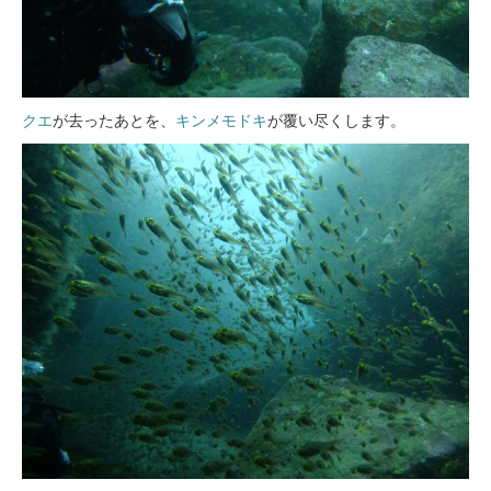
クエ
が去ったあとを、
キンメモドキ
が覆い尽くします。