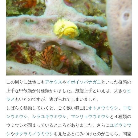
この周りには他にも
アケウス
や
イボイソバナガニ
といった擬態の
上手な甲殻類が何種類かいました。擬態上手といえば、大きな
ヒ
ラメ
もいたのですが、逃げられてしまいました。
しばらく移動していくと、ごく狭い範囲に
オトメウミウシ
、
コモ
ンウミウシ
、
シラユキウミウシ
、
マンリョウウミウシ
と４種類の
ウミウシが固まっているところがありました。さらに
ユビウミウ
シ
や
サクラミノウミウシ
を見たあとにみつけたのがこちら。間違