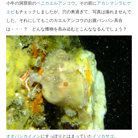
小牛の洞窟前の
ベニカエルアンコウ
。その前に
アカシマシラヒゲ
エビ
もチェックしましたが、穴の奥過ぎて、写真は撮れませんで
した。それにしてもこのカエルアンコウのお腹パンパン具合
は・・・？ どんな獲物を呑み込むとこんななるんでしょう？
オオパンカイメン
にすっぽりとはまっていた
イソカサゴ
。