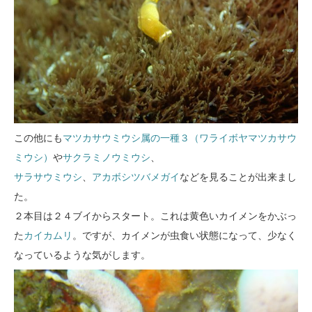
この他にも
マツカサウミウシ属の一種３（ワライボヤマツカサウ
ミウシ）
や
サクラミノウミウシ
、
サラサウミウシ
、
アカボシツバメガイ
などを見ることが出来まし
た。
２本目は２４ブイからスタート。これは黄色いカイメンをかぶっ
た
カイカムリ
。ですが、カイメンが虫食い状態になって、少なく
なっているような気がします。