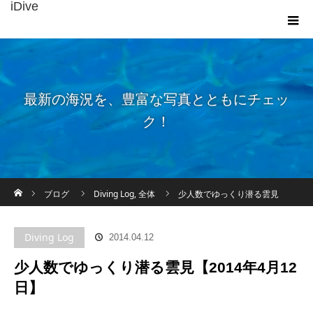
iDive
最新の海況を、豊富な写真とともにチェッ
ク！
ホーム
ブログ
Diving Log
,
全体
少人数でゆっくり潜る雲見
【2014年4月12日】
Diving Log
2014.04.12
少人数でゆっくり潜る雲見【2014年4月12
日】