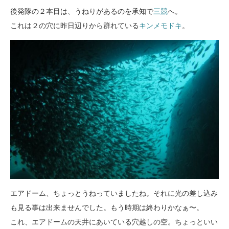
後発隊の２本目は、うねりがあるのを承知で
三競
へ。
これは２の穴に昨日辺りから群れている
キンメモドキ
。
エアドーム、ちょっとうねっていましたね。それに光の差し込み
も見る事は出来ませんでした。もう時期は終わりかなぁ〜。
これ、エアドームの天井にあいている穴越しの空。ちょっといい