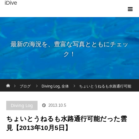
iDive
最新の海況を、豊富な写真とともにチェッ
ク！
ホーム
ブログ
Diving Log
,
全体
ちょいとうねるも水路通行可能
だった雲見【2013年10月5日】
Diving Log
2013.10.5
ちょいとうねるも水路通行可能だった雲
見【2013年10月5日】