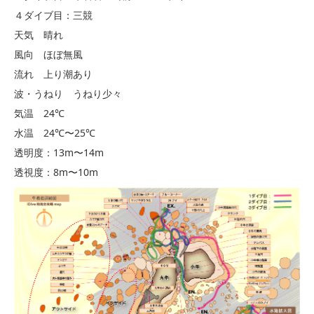
４ダイブ目：三競
天気 晴れ
風向 ほぼ無風
流れ 上り潮あり
波・うねり うねり少々
気温 24℃
水温 24℃〜25℃
透明度：13m〜14m
透視度：8m〜10m