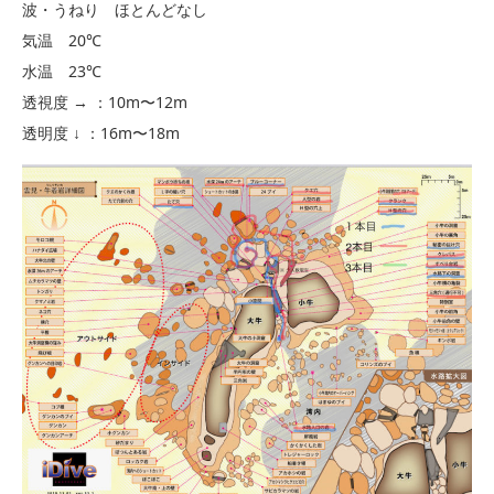
波・うねり ほとんどなし
気温 20℃
水温 23℃
透視度 → ：10m〜12m
透明度 ↓ ：16m〜18m