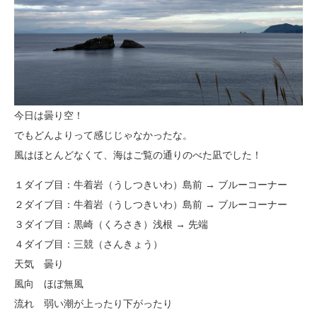
今日は曇り空！
でもどんよりって感じじゃなかったな。
風はほとんどなくて、海はご覧の通りのべた凪でした！
１ダイブ目：牛着岩（うしつきいわ）島前 → ブルーコーナー
２ダイブ目：牛着岩（うしつきいわ）島前 → ブルーコーナー
３ダイブ目：黒崎（くろさき）浅根 → 先端
４ダイブ目：三競（さんきょう）
天気 曇り
風向 ほぼ無風
流れ 弱い潮が上ったり下がったり