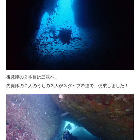
後発隊の２本目は三競へ。
先発隊の７人のうちの３人が３ダイブ希望で、便乗しました！