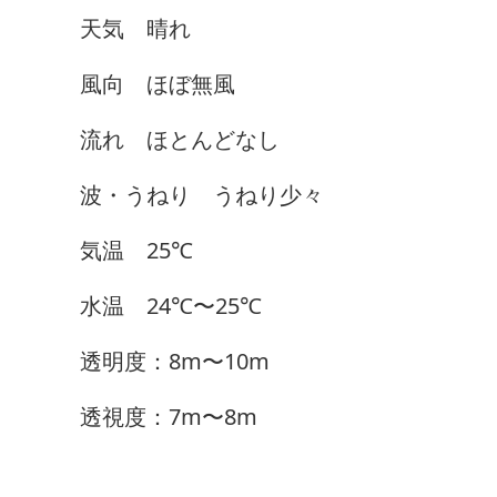
天気 晴れ
風向 ほぼ無風
流れ ほとんどなし
波・うねり うねり少々
気温 25℃
水温 24℃〜25℃
透明度：8m〜10m
透視度：7m〜8m