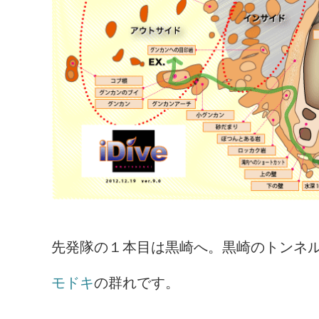
先発隊の１本目は黒崎へ。黒崎のトンネ
モドキ
の群れです。