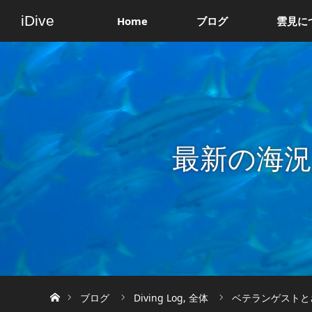
iDive
Home
ブログ
雲見に
最新の海
ホーム
ブログ
Diving Log
,
全体
ベテランゲストとさ