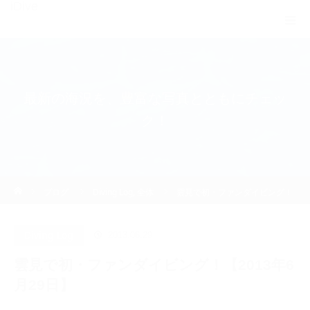
iDive
最新の海況を、豊富な写真とともにチェッ
ク！
ホーム
ブログ
Diving Log
,
全体
雲見で初・ファンダイビング！
【2013年6月29日】
Diving Log
2013.06.29
雲見で初・ファンダイビング！【2013年6
月29日】