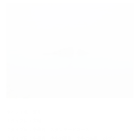
ポイント名 雲見
１ダイブ目：大根
２ダイブ目：牛着岩 スタンダードコース
３ダイブ目：牛着岩 小牛の裏角→小牛の洞窟→24ブイ