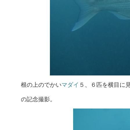
根の上のでかい
マダイ
５、６匹を横目に見
の記念撮影。