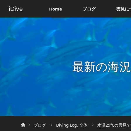
iDive
Home
ブログ
雲見に
最新の海
ホーム
ブログ
Diving Log
,
全体
水温25℃の雲見で6