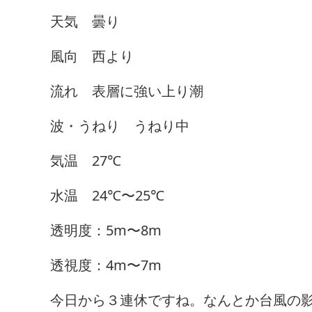
天気 曇り
風向 西より
流れ 表層に強い上り潮
波・うねり うねり中
気温 27℃
水温 24℃〜25℃
透明度：5m〜8m
透視度：4m〜7m
今日から３連休ですね。なんとか台風の