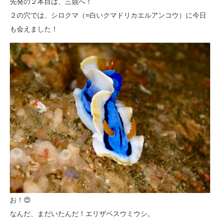
先発の２本目は、三競へ！
２の穴では、シロクマ（=白いクマドリカエルアンコウ）に今日
も会えました！
お！😍
なんだ、まだいたんだ！エリザベスウミウシ。