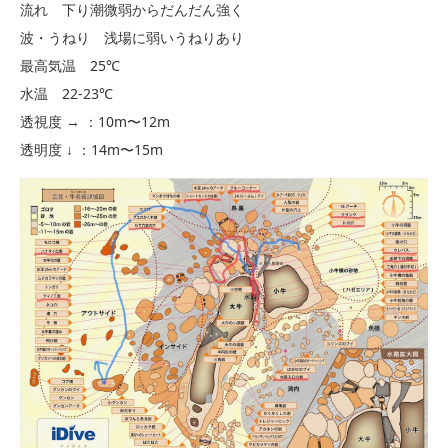
流れ 下り潮微弱からだんだん強く
波・うねり 浅場に弱いうねりあり
最高気温 25℃
水温 22-23℃
透視度 → ：10m〜12m
透明度 ↓ ：14m〜15m