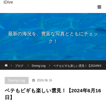
iDive
最新の海況を、豊富な写真とともにチェッ
ク！
ホーム
ブログ
Diving Log
ベテもビギも楽しい雲見！【2024年6
月16日】
Diving Log
2024.06.16
ベテもビギも楽しい雲見！【2024年6月16
日】