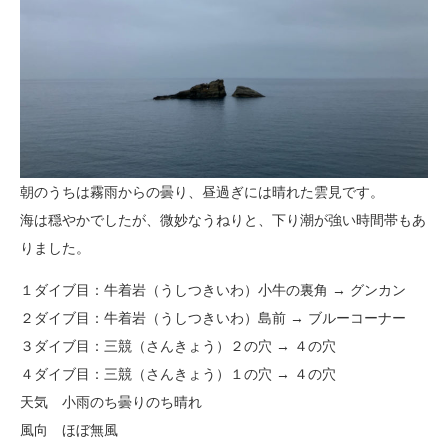
朝のうちは霧雨からの曇り、昼過ぎには晴れた雲見です。
海は穏やかでしたが、微妙なうねりと、下り潮が強い時間帯もあ
りました。
１ダイブ目：牛着岩（うしつきいわ）小牛の裏角 → グンカン
２ダイブ目：牛着岩（うしつきいわ）島前 → ブルーコーナー
３ダイブ目：三競（さんきょう）２の穴 → ４の穴
４ダイブ目：三競（さんきょう）１の穴 → ４の穴
天気 小雨のち曇りのち晴れ
風向 ほぼ無風