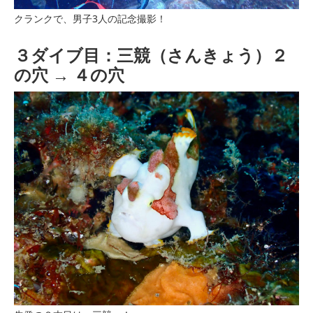
クランクで、男子3人の記念撮影！
３ダイブ目：三競（さんきょう）２
の穴 → ４の穴