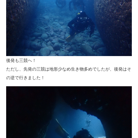
後発も三競へ！
ただし、先発の三競は地形少なめ生き物多めでしたが、後発はそ
の逆で行きました！