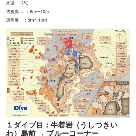
水温 17℃
透視度 → ：8m〜10m
透明度 ↓ ：8m〜10m
１ダイブ目：牛着岩（うしつきい
わ）島前 → ブルーコーナー