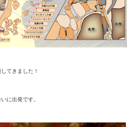
能してきました！
。
会いに出発です。