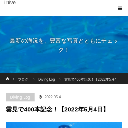
iDive
最新の海況を、豊富な写真とともにチェッ
ク！
ホーム
ブログ
Diving Log
雲見で400本記念！【2022年5月4
日】
Diving Log
2022.05.4
雲見で400本記念！【2022年5月4日】