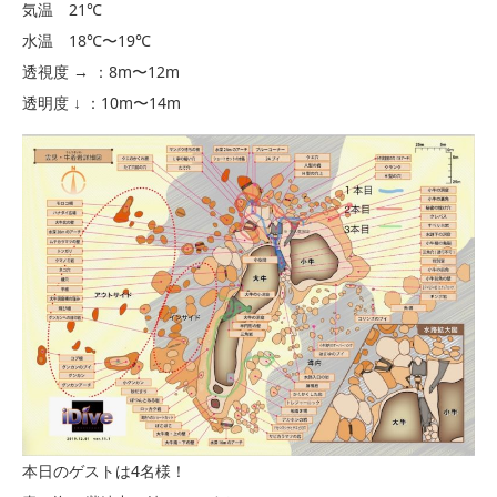
気温 21℃
水温 18℃〜19℃
透視度 → ：8m〜12m
透明度 ↓ ：10m〜14m
本日のゲストは4名様！