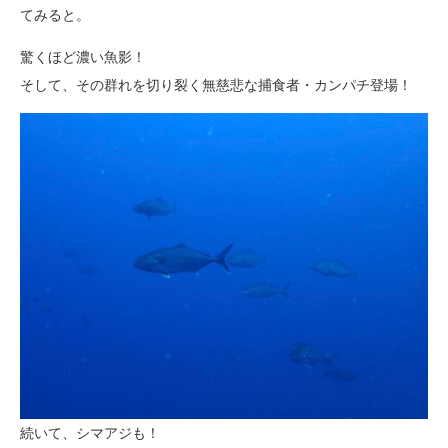
てみると。
驚くほど濃い魚影！
そして、その群れを切り裂く無慈悲な捕食者・カンパチ登場！
続いて、シマアジも！