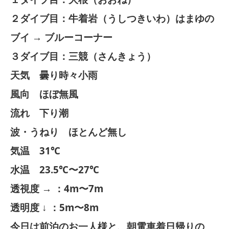
２ダイブ目：牛着岩（うしつきいわ）はまゆの
ブイ → ブルーコーナー
３ダイブ目：三競（さんきょう）
天気 曇り時々小雨
風向 ほぼ無風
流れ 下り潮
波・うねり ほとんど無し
気温 31℃
水温 23.5℃〜27℃
透視度 → ：4m〜7m
透明度 ↓ ：5m〜8m
今日は前泊のお一人様と、朝電車着日帰りの