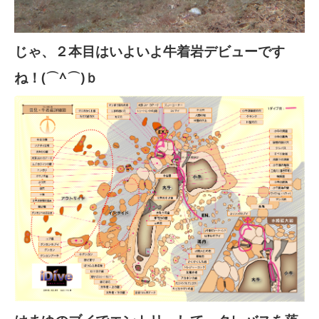
じゃ、２本目はいよいよ牛着岩デビューです
ね！(⌒^⌒)ｂ