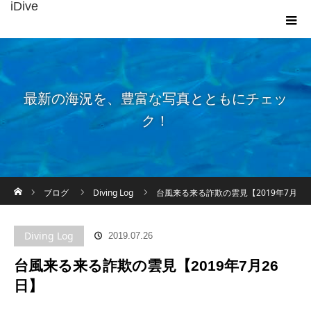
iDive
最新の海況を、豊富な写真とともにチェッ
ク！
ホーム
ブログ
Diving Log
台風来る来る詐欺の雲見【2019年7月
26日】
Diving Log
2019.07.26
台風来る来る詐欺の雲見【2019年7月26
日】