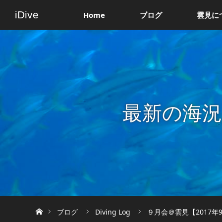
iDive
Home
ブログ
雲見に
最新の海
ホーム
ブログ
Diving Log
９月会＠雲見【2017年