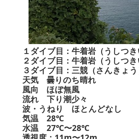
１ダイブ目：牛着岩（うしつき
２ダイブ目：牛着岩（うしつき
３ダイブ目：三競（さんきょう
天気 曇りのち晴れ
風向 ほぼ無風
流れ 下り潮少々
波・うねり ほとんどなし
気温 28℃
水温 27℃〜28℃
透視度：11m〜12m