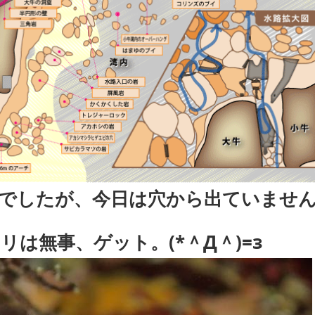
でしたが、今日は穴から出ていませ
は無事、ゲット。(*＾Д＾)=з