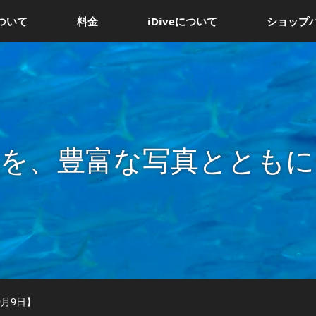
ついて
料金
iDiveについて
ショップ
況を、豊富な写真とともに
9月9日】