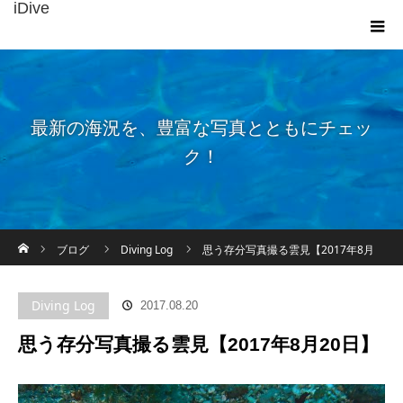
iDive
最新の海況を、豊富な写真とともにチェッ
ク！
ホーム
ブログ
Diving Log
思う存分写真撮る雲見【2017年8月
20日】
Diving Log
2017.08.20
思う存分写真撮る雲見【2017年8月20日】