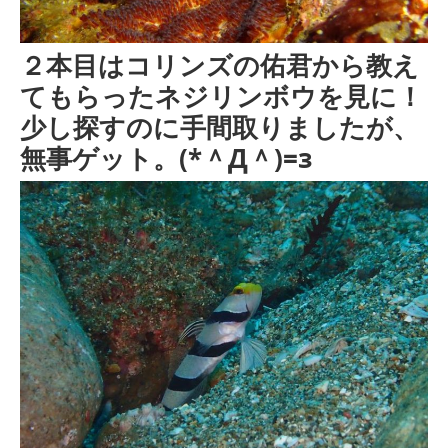
２本目はコリンズの佑君から教え
てもらったネジリンボウを見に！
少し探すのに手間取りましたが、
無事ゲット。(*＾Д＾)=з