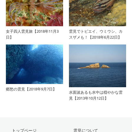
女子四人雲見旅【2018年11月3
雲見でトビエイ、ウミウシ、カ
日】
スザメも！【2018年6月22日】
郷愁の雲見【2018年9月7日】
水面波あるも水中は穏やかな雲
見【2013年10月12日】
トップページ
雲見について