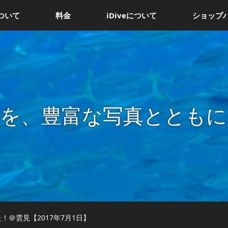
ついて
料金
iDiveについて
ショップ
況を、豊富な写真とともに
！＠雲見【2017年7月1日】