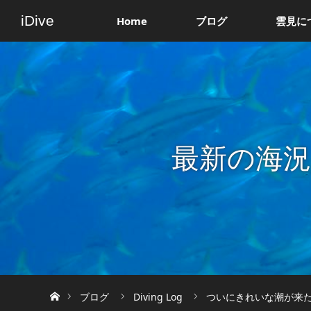
iDive
Home
ブログ
雲見に
最新の海
ホーム
ブログ
Diving Log
ついにきれいな潮が来た