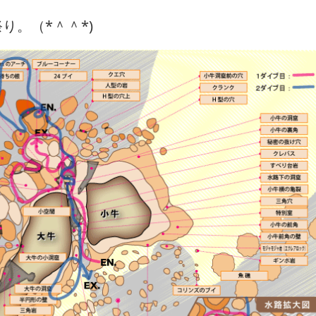
り。（*＾＾*)