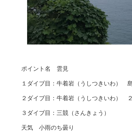
ポイント名 雲見
１ダイブ目：牛着岩（うしつきいわ） 島
２ダイブ目：牛着岩（うしつきいわ） ２
３ダイブ目：三競（さんきょう）
天気 小雨のち曇り