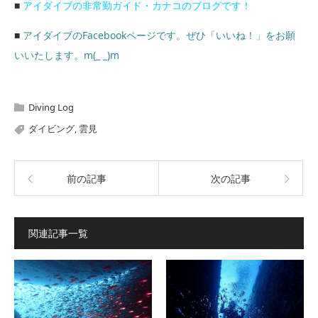
■
アイダイブの非常勤ガイド・カナコのブログです！
■
アイダイブのFacebookページです。ぜひ「いいね！」をお願
いいたします。m(_ _)m
Diving Log
ダイビング
,
雲見
前の記事
次の記事
関連記事一覧