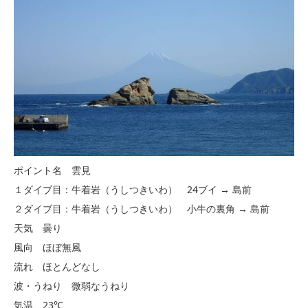
ポイント名 雲見
１ダイブ目：牛着岩（うしつきいわ） 24ブイ → 島前
２ダイブ目：牛着岩（うしつきいわ） 小牛の裏角 → 島前
天気 曇り
風向 ほぼ無風
流れ ほとんどなし
波・うねり 微弱なうねり
気温 23℃