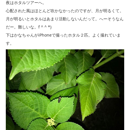
夜はホタルツアーへ。
心配された風はほとんど吹かなかったのですが、月が明るくて。
月が明るいとホタルはあまり活動しないんだって。へーそうなん
だー。難しいな。f ^ ^ *)
下はかなちゃんがiPhoneで撮ったホタル２匹。よく撮れていま
す。