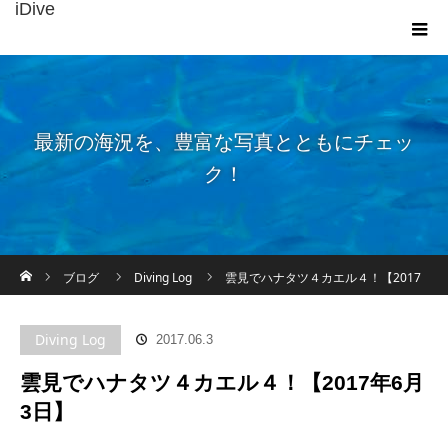
iDive
最新の海況を、豊富な写真とともにチェッ
ク！
ホーム
ブログ
Diving Log
雲見でハナタツ４カエル４！【2017
年6月3日】
Diving Log
2017.06.3
雲見でハナタツ４カエル４！【2017年6月
3日】