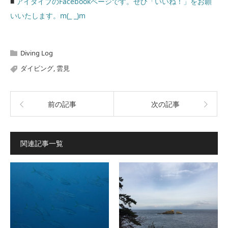
■
アイダイブのFacebookページです。ぜひ「いいね！」をお願
いいたします。m(_ _)m
Diving Log
ダイビング
,
雲見
前の記事
次の記事
関連記事一覧