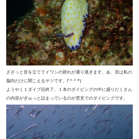
ざざっと音を立ててイワシの群れが通り過ぎます。あ、音は私の
脳内だけに聞こえるヤツです。f ^ ^ *)
ようやく１ダイブ目終了。１本のダイビングの中に盛りだくさん
の内容がぎゅっと詰まっているのが雲見でのダイビングです。