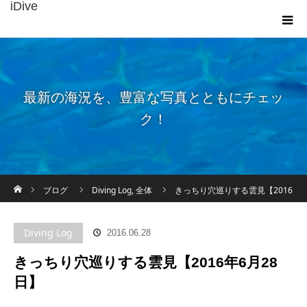
iDive
最新の海況を、豊富な写真とともにチェッ
ク！
ホーム
ブログ
Diving Log
,
全体
きっちり穴巡りする雲見【2016
年6月28日】
Diving Log
2016.06.28
きっちり穴巡りする雲見【2016年6月28
日】