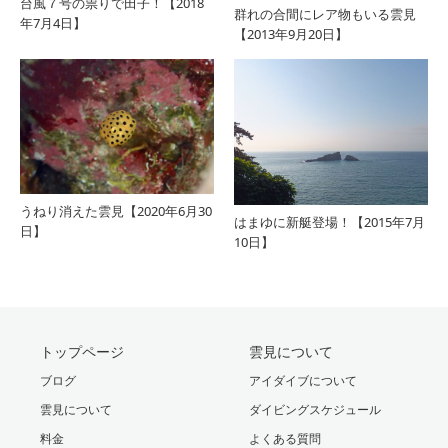
台風７号の祟りで田子！【2018
群れの合間にレア物もいる雲見
年7月4日】
【2013年9月20日】
うねり消えた雲見【2020年6月30
はまゆに新艇登場！【2015年7月
日】
10日】
トップページ
雲見について
ブログ
アイダイブについて
雲見について
ダイビングスケジュール
料金
よくある質問