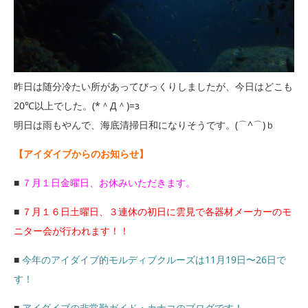
昨日は随分冷たい所があってびっくりしましたが、今日はどこも
20℃以上でした。(*＾Д＾)=з
明日は雨もやんで、海底清掃日和になりそうです。(⌒^⌒)ｂ
【アイダイブからのお知らせ】
■
７月１日金曜日、お休みいただきます。
■
７月１６日土曜日、３連休の初日に雲見で各器材メーカーのモ
ニター会が行われます！！
■
今年のアイダイブ的モルディブクルーズは11月19日〜26日で
す！
■
アイダイブの非常勤ガイド・カナコのブログです！