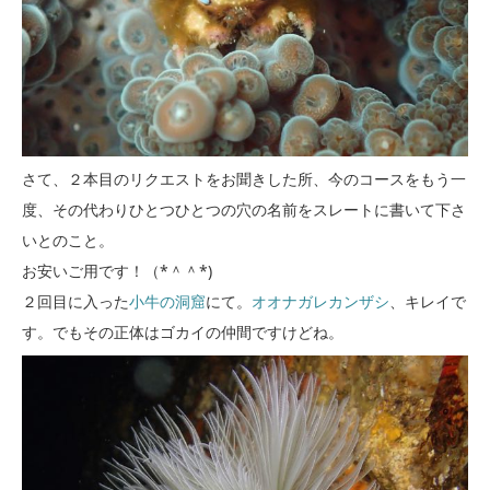
さて、２本目のリクエストをお聞きした所、今のコースをもう一
度、その代わりひとつひとつの穴の名前をスレートに書いて下さ
いとのこと。
お安いご用です！（*＾＾*)
２回目に入った
小牛の洞窟
にて。
オオナガレカンザシ
、キレイで
す。でもその正体はゴカイの仲間ですけどね。