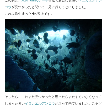
このあと、
水深16mのアーチ
付近で新たに黄色い
ベニカエルアン
コウ
が見つかったと聞いて、見に行くことにしました。
これは途中通ったHの穴上です。
そしたら。これまた見つかったと思ったらまたすぐいなくなって
しまった赤い
イロカエルアンコウ
が戻って来ていました。こヤツ