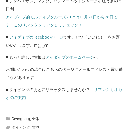
■ ジンベエザメ、マンタ、ハンマーヘッドシャークを狙う夢の８
日間！
アイダイブ的モルディブクルーズ2015は11月21日から28日で
す！このリンクをクリックしてチェック！
■
アイダイブのFacebookページ
です。ぜひ「いいね！」をお願
いいたします。m(_ _)m
■ もっと詳しい情報は
アイダイブのホームページ
へ！
お問い合わせの場合はこちらのページにメールアドレス・電話番
号などあります！
■ ダイビングのあとにリラックスしませんか？
リフレクカオカ
オのご案内
Diving Log
,
全体
ダイビング
,
雲見