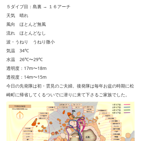
５ダイブ目：島裏 → １６アーチ
天気 晴れ
風向 ほとんど無風
流れ ほとんどなし
波・うねり うねり微小
気温 34℃
水温 26℃〜29℃
透明度：17m〜18m
透視度：14m〜15m
今日の先発隊は初・雲見のご夫婦。後発隊は毎年お盆の時期に松
崎町に帰省してくるついでに潜りに来て下さるご家族でした。