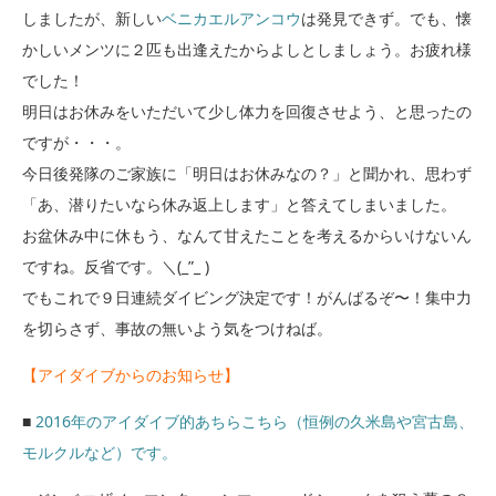
しましたが、新しい
ベニカエルアンコウ
は発見できず。でも、懐
かしいメンツに２匹も出逢えたからよしとしましょう。お疲れ様
でした！
明日はお休みをいただいて少し体力を回復させよう、と思ったの
ですが・・・。
今日後発隊のご家族に「明日はお休みなの？」と聞かれ、思わず
「あ、潜りたいなら休み返上します」と答えてしまいました。
お盆休み中に休もう、なんて甘えたことを考えるからいけないん
ですね。反省です。＼(_”_ )
でもこれで９日連続ダイビング決定です！がんばるぞ〜！集中力
を切らさず、事故の無いよう気をつけねば。
【アイダイブからのお知らせ】
■
2016年のアイダイブ的あちらこちら（恒例の久米島や宮古島、
モルクルなど）です。