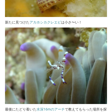
新たに見つけた
アカホシカクレエビ
は小さ〜い！
最後にたどり着いた
水深16mのアーチ
で教えてもらった場所を探