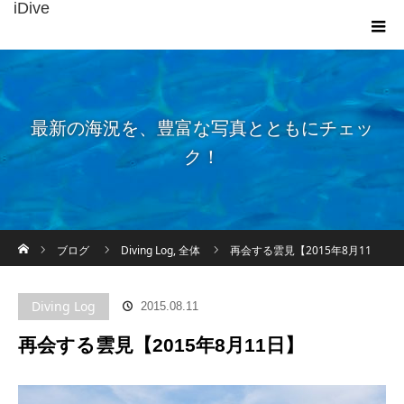
iDive
最新の海況を、豊富な写真とともにチェッ
ク！
ホーム
ブログ
Diving Log
,
全体
再会する雲見【2015年8月11
日】
Diving Log
2015.08.11
再会する雲見【2015年8月11日】