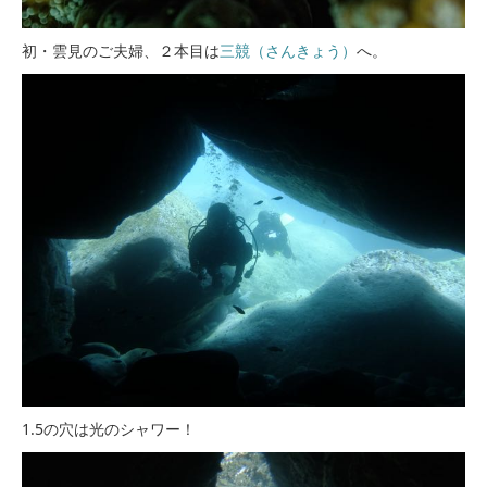
初・雲見のご夫婦、２本目は
三競（さんきょう）
へ。
1.5の穴は光のシャワー！